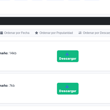
Ordenar por Fecha
Ordenar por Popularidad
Ordenar por Descar
maño:
14kb
Descargar
maño:
7kb
Descargar