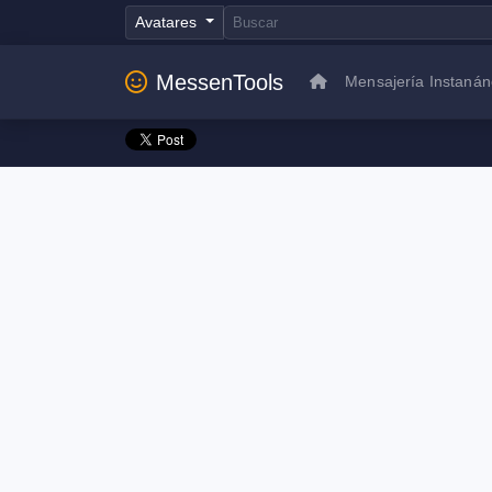
Avatares
MessenTools
Mensajería Instaná