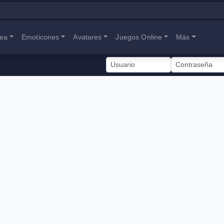
nea
Emoticones
Avatares
Juegos Online
Más