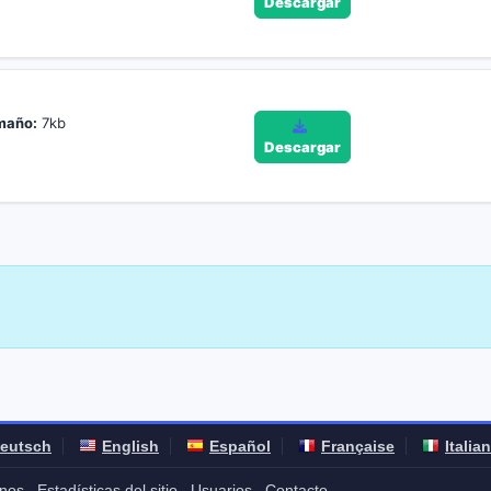
Descargar
maño:
7kb
Descargar
eutsch
English
Español
Française
Italia
nos
Estadísticas del sitio
Usuarios
Contacto
-
-
-