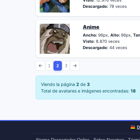
Visto:
12.976 veces
Descargado:
78 veces
Anime
Ancho:
96px,
Alto:
96px,
Ta
Visto:
8.870 veces
Descargado:
44 veces
1
2
3
Viendo la página
2
de
3
Total de avatares e imágenes encontradas:
18
D
Alarma Despertador Online
Sobre Nosotros
Térmi
-
-