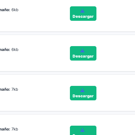
maño:
6kb
Descargar
maño:
6kb
Descargar
maño:
7kb
Descargar
maño:
7kb