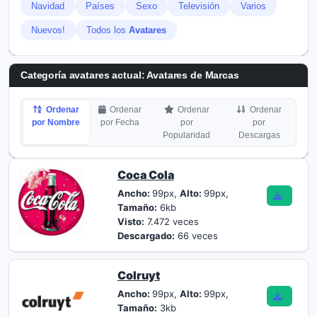
Navidad
Países
Sexo
Televisión
Varios
Nuevos!
Todos los
Avatares
Categoría avatares actual: Avatares de Marcas
Ordenar
Ordenar
Ordenar
Ordenar
por Nombre
por Fecha
por
por
Popularidad
Descargas
Coca Cola
Ancho:
99px,
Alto:
99px,
Tamaño:
6kb
Visto:
7.472 veces
Descargado:
66 veces
Colruyt
Ancho:
99px,
Alto:
99px,
Tamaño:
3kb