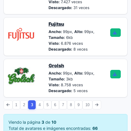
Visto:
7.427 veces
Descargado:
31 veces
Fujitsu
Ancho:
99px,
Alto:
99px,
Tamaño:
6kb
Visto:
6.876 veces
Descargado:
8 veces
Grolsh
Ancho:
99px,
Alto:
99px,
Tamaño:
3kb
Visto:
8.758 veces
Descargado:
5 veces
1
2
3
4
5
6
7
8
9
10
Viendo la página
3
de
10
Total de avatares e imágenes encontradas:
66