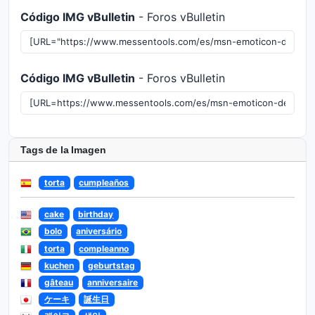
Código IMG vBulletin
- Foros vBulletin
Código IMG vBulletin
- Foros vBulletin
Tags de la Imagen
torta
cumpleaños
cake
birthday
bolo
aniversário
torta
compleanno
kuchen
geburtstag
gâteau
anniversaire
ケーキ
誕生日