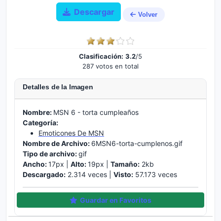
Descargar
Volver
Clasificación:
3.2
/5
287 votos en total
Detalles de la Imagen
Nombre:
MSN 6 - torta cumpleaños
Categoría:
Emoticones De MSN
Nombre de Archivo:
6MSN6-torta-cumplenos.gif
Tipo de archivo:
gif
Ancho:
17px |
Alto:
19px |
Tamaño:
2kb
Descargado:
2.314 veces |
Visto:
57.173 veces
Guardar en Favoritos