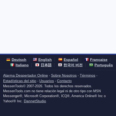
Deutsch
English
Español
Française
Italiano
日本語
한국어 버전
Português
Alarma Despertador Online
Sobre Nosotros
Términos
-
-
-
Estadísticas del sitio
Usuarios
Contacto
-
-
MessenTools© 2007-2026. Todos los derechos reservados.
MessenTools.com no tiene relación legal ni de otro tipo con MSN
Messenger®, Microsoft Corporation®, ICQ®, America Online® Inc o
DannetStudio
Yahoo!® Inc.