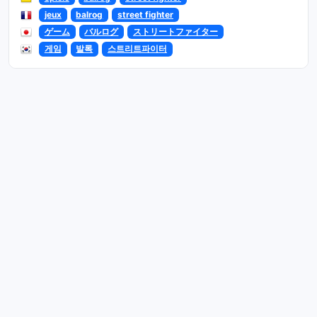
jeux
balrog
street fighter
ゲーム
バルログ
ストリートファイター
게임
발록
스트리트파이터