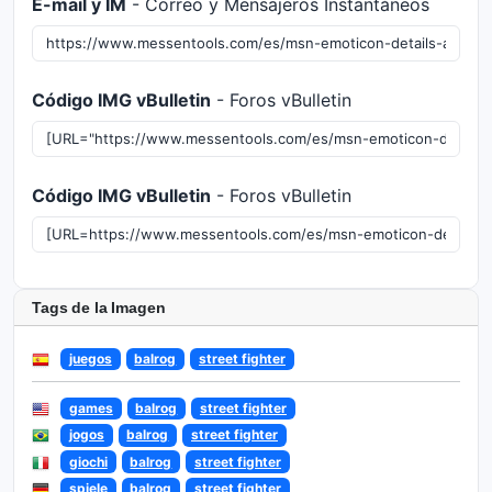
E-mail y IM
- Correo y Mensajeros Instantáneos
Código IMG vBulletin
- Foros vBulletin
Código IMG vBulletin
- Foros vBulletin
Tags de la Imagen
juegos
balrog
street fighter
games
balrog
street fighter
jogos
balrog
street fighter
giochi
balrog
street fighter
spiele
balrog
street fighter