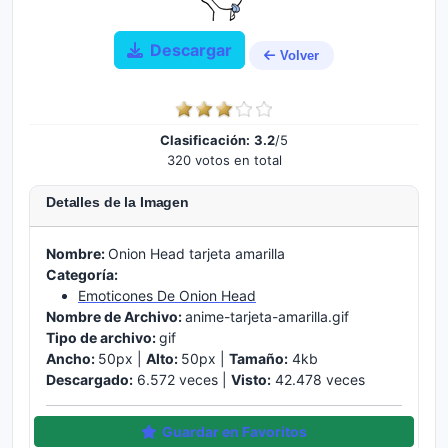
Descargar
Volver
Clasificación:
3.2
/5
320 votos en total
Detalles de la Imagen
Nombre:
Onion Head tarjeta amarilla
Categoría:
Emoticones De Onion Head
Nombre de Archivo:
anime-tarjeta-amarilla.gif
Tipo de archivo:
gif
Ancho:
50px |
Alto:
50px |
Tamaño:
4kb
Descargado:
6.572 veces |
Visto:
42.478 veces
Guardar en Favoritos