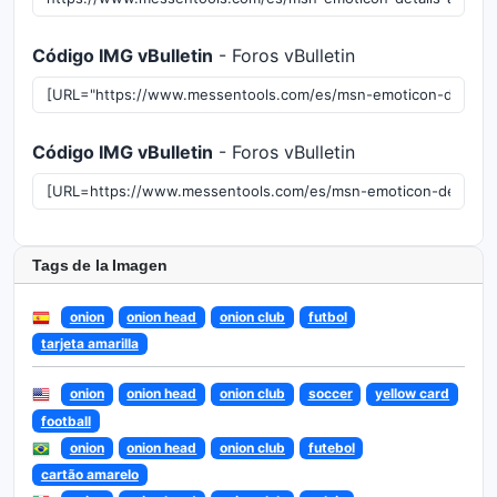
Código IMG vBulletin
- Foros vBulletin
Código IMG vBulletin
- Foros vBulletin
Tags de la Imagen
onion
onion head
onion club
futbol
tarjeta amarilla
onion
onion head
onion club
soccer
yellow card
football
onion
onion head
onion club
futebol
cartão amarelo