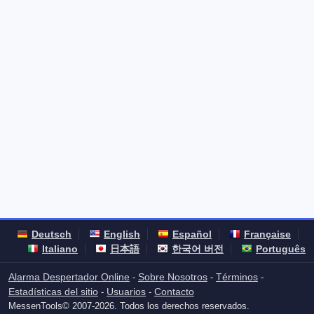
Deutsch
English
Español
Française
Italiano
日本語
한국어 버전
Português
Alarma Despertador Online
Sobre Nosotros
Términos
-
-
-
Estadísticas del sitio
Usuarios
Contacto
-
-
MessenTools© 2007-2026. Todos los derechos reservados.