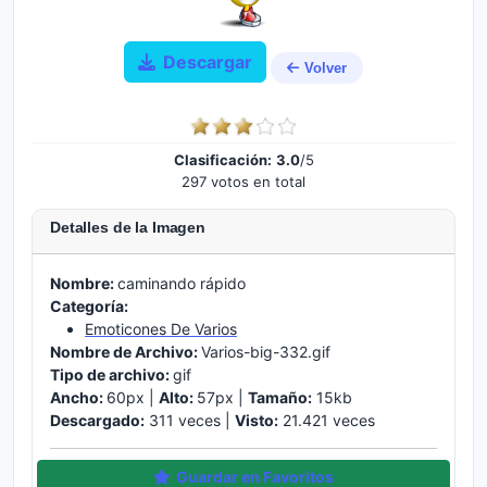
Descargar
Volver
Clasificación:
3.0
/5
297 votos en total
Detalles de la Imagen
Nombre:
caminando rápido
Categoría:
Emoticones De Varios
Nombre de Archivo:
Varios-big-332.gif
Tipo de archivo:
gif
Ancho:
60px |
Alto:
57px |
Tamaño:
15kb
Descargado:
311 veces |
Visto:
21.421 veces
Guardar en Favoritos