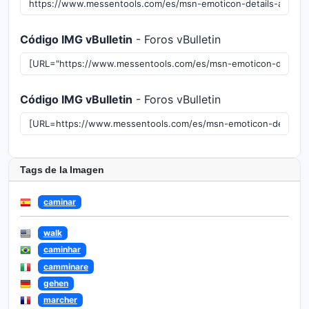
Código IMG vBulletin
- Foros vBulletin
Código IMG vBulletin
- Foros vBulletin
Tags de la Imagen
caminar
walk
caminhar
camminare
gehen
marcher