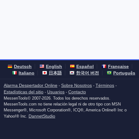
Deutsch
English
Español
Française
Italiano
日本語
한국어 버전
Português
Alarma Despertador Online
Sobre Nosotros
Términos
-
-
-
Estadísticas del sitio
Usuarios
Contacto
-
-
MessenTools© 2007-2026. Todos los derechos reservados.
MessenTools.com no tiene relación legal ni de otro tipo con MSN
Messenger®, Microsoft Corporation®, ICQ®, America Online® Inc o
DannetStudio
Yahoo!® Inc.