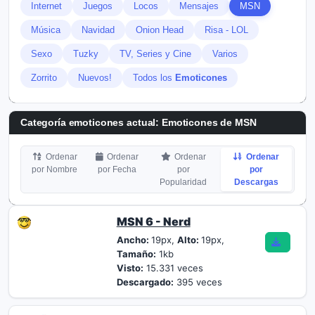
Internet
Juegos
Locos
Mensajes
MSN
Música
Navidad
Onion Head
Risa - LOL
Sexo
Tuzky
TV, Series y Cine
Varios
Zorrito
Nuevos!
Todos los
Emoticones
Categoría emoticones actual:
Emoticones de MSN
Ordenar
Ordenar
Ordenar
Ordenar
por Nombre
por Fecha
por
por
Popularidad
Descargas
MSN 6 - Nerd
Ancho:
19px,
Alto:
19px,
Tamaño:
1kb
Visto:
15.331 veces
Descargado:
395 veces