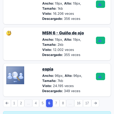
Ancho:
19px,
Alto:
19px,
Tamaño:
1kb
Visto:
16.206 veces
Descargado:
356 veces
MSN 6 - Guiño de ojo
Ancho:
19px,
Alto:
19px,
Tamaño:
2kb
Visto:
12.002 veces
Descargado:
355 veces
espía
Ancho:
96px,
Alto:
96px,
Tamaño:
7kb
Visto:
24.195 veces
Descargado:
349 veces
1
2
...
4
5
6
7
8
...
16
17