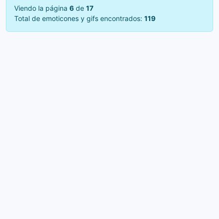
Viendo la página
6
de
17
Total de emoticones y gifs encontrados:
119