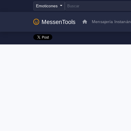
Emoticones
MessenTools
Mensajería Instaná