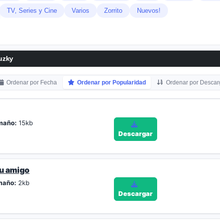
TV, Series y Cine
Varios
Zorrito
Nuevos!
uzky
Ordenar por Fecha
Ordenar por Popularidad
Ordenar por Descar
maño:
15kb
Descargar
u amigo
maño:
2kb
Descargar