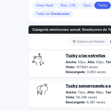
Onion Head
Risa - LOL
Sexo
Tuzky
Todos los
Emoticones
Categoría emoticones actual:
Emoticones de T
Ordenar por Nombre
Tuzky a las estrellas
Ancho:
50px,
Alto:
50px,
Ta
Visto:
107.600 veces
Descargado:
3.050 veces
Tuzky samarreando a s
Ancho:
72px,
Alto:
48px,
Ta
Visto:
50.296 veces
Descargado:
6.361 veces