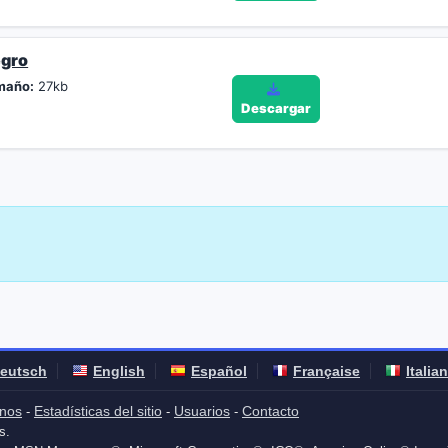
egro
maño:
27kb
Descargar
eutsch
English
Español
Française
Italia
nos
Estadísticas del sitio
Usuarios
Contacto
-
-
-
s.