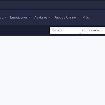
nea
Emoticones
Avatares
Juegos Online
Más