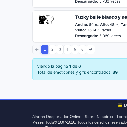
Descargado:
5.733 veces
Tuzky baile blanco y n
Ancho:
96px,
Alto:
48px,
Ta
Visto:
36.604 veces
Descargado:
3.069 veces
1
2
3
4
5
6
Viendo la página
1
de
6
Total de emoticones y gifs encontrados:
39
D
Alarma Despertador Online
Sobre Nosotros
Térmi
-
-
MessenTools© 2007-2026. Todos los derechos reservado