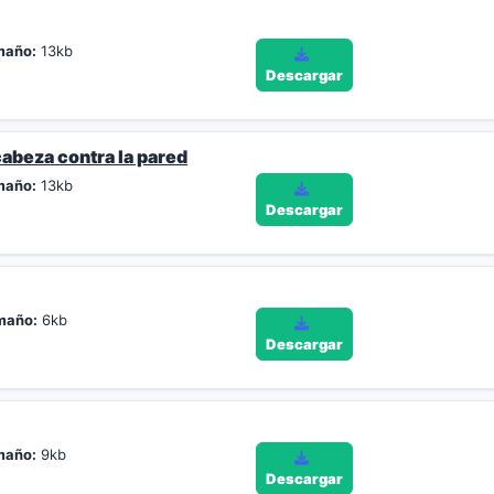
maño:
13kb
Descargar
abeza contra la pared
maño:
13kb
Descargar
maño:
6kb
Descargar
maño:
9kb
Descargar