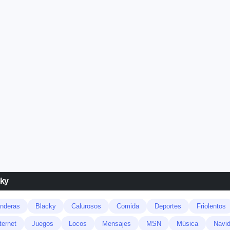
zky
nderas
Blacky
Calurosos
Comida
Deportes
Friolentos
ternet
Juegos
Locos
Mensajes
MSN
Música
Navi