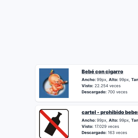
Bebé con cigarro
Ancho:
99px,
Alto:
99px,
Ta
Visto:
22.254 veces
Descargado:
700 veces
cartel - prohibido bebe
Ancho:
99px,
Alto:
99px,
Ta
Visto:
17.029 veces
Descargado:
163 veces