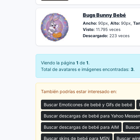
Bugs Bunny Bebé
Ancho:
90px,
Alto:
90px,
Ta
Visto:
11.795 veces
Descargado:
223 veces
Viendo la página
1
de
1
.
Total de avatares e imágenes encontradas:
3
.
También podrías estar interesado en:
Buscar Emoticones de bebé y Gifs de bebé
Buscar descargas de bebé para Yahoo Messe
Buscar descargas de bebé para AIM
Buscar
Buscar skins de bebé para MSN
Buscar win