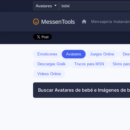
Avatares
MessenTools
Mensajería Instaná
Emoticones
Avatares
Juegos Online
Des
Descargas Gtalk
Trucos para MSN
Skins pa
Videos Online
Buscar Avatares de bebé e Imágenes de 