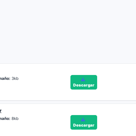
maño:
3kb
Descargar
r
maño:
8kb
Descargar