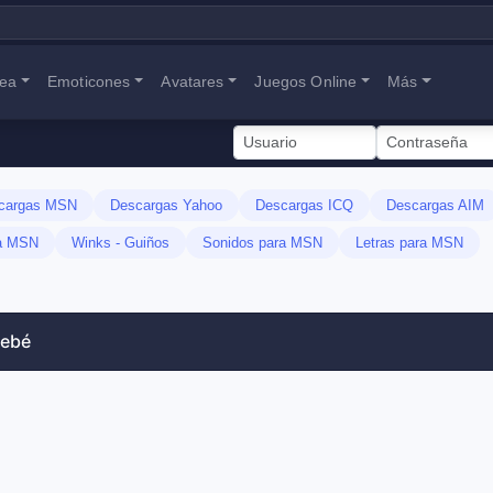
nea
Emoticones
Avatares
Juegos Online
Más
cargas MSN
Descargas Yahoo
Descargas ICQ
Descargas AIM
ra MSN
Winks - Guiños
Sonidos para MSN
Letras para MSN
bebé