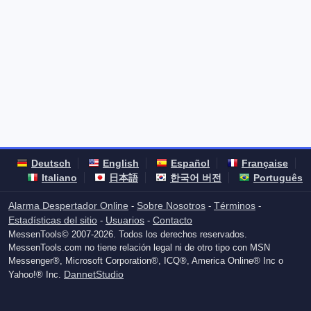
Deutsch
English
Español
Française
Italiano
日本語
한국어 버전
Português
Alarma Despertador Online
Sobre Nosotros
Términos
-
-
-
Estadísticas del sitio
Usuarios
Contacto
-
-
MessenTools© 2007-2026. Todos los derechos reservados.
MessenTools.com no tiene relación legal ni de otro tipo con MSN
Messenger®, Microsoft Corporation®, ICQ®, America Online® Inc o
DannetStudio
Yahoo!® Inc.