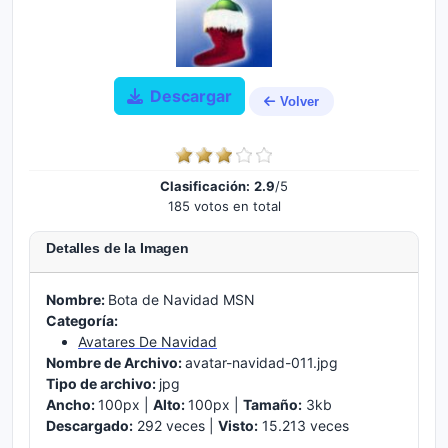
Descargar
Volver
Clasificación:
2.9
/5
185 votos en total
Detalles de la Imagen
Nombre:
Bota de Navidad MSN
Categoría:
Avatares De Navidad
Nombre de Archivo:
avatar-navidad-011.jpg
Tipo de archivo:
jpg
Ancho:
100px |
Alto:
100px |
Tamaño:
3kb
Descargado:
292 veces |
Visto:
15.213 veces