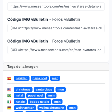
Código IMG vBulletin
- Foros vBulletin
Código IMG vBulletin
- Foros vBulletin
Tags de la Imagen
navidad
papá noel
msn
christmas
santa claus
msn
natal
papai noel
msn
natale
babbo natale
msn
weihnachten
weihnachtsmann
msn