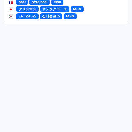
noël
père noël
msn
クリスマス
サンタクロース
MSN
크리스마스
산타클로스
MSN