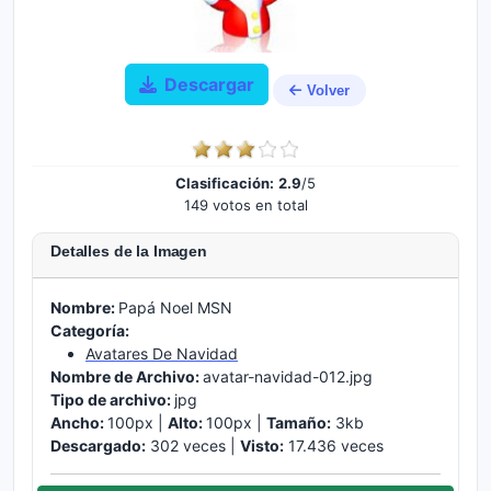
Descargar
Volver
Clasificación:
2.9
/5
149 votos en total
Detalles de la Imagen
Nombre:
Papá Noel MSN
Categoría:
Avatares De Navidad
Nombre de Archivo:
avatar-navidad-012.jpg
Tipo de archivo:
jpg
Ancho:
100px |
Alto:
100px |
Tamaño:
3kb
Descargado:
302 veces |
Visto:
17.436 veces