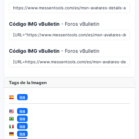
Código IMG vBulletin
- Foros vBulletin
Código IMG vBulletin
- Foros vBulletin
Tags de la Imagen
icq
icq
icq
icq
icq