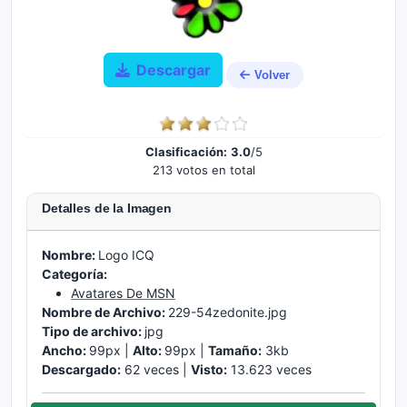
Descargar
Volver
Clasificación:
3.0
/5
213 votos en total
Detalles de la Imagen
Nombre:
Logo ICQ
Categoría:
Avatares De MSN
Nombre de Archivo:
229-54zedonite.jpg
Tipo de archivo:
jpg
Ancho:
99px |
Alto:
99px |
Tamaño:
3kb
Descargado:
62 veces |
Visto:
13.623 veces