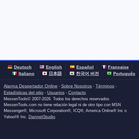
Deutsch
English
Español
Française
Italiano
日本語
한국어 버전
Português
Alarma Despertador Online
Sobre Nosotros
Términos
-
-
-
Estadísticas del sitio
Usuarios
Contacto
-
-
MessenTools© 2007-2026. Todos los derechos reservados.
MessenTools.com no tiene relación legal ni de otro tipo con MSN
Messenger®, Microsoft Corporation®, ICQ®, America Online® Inc o
DannetStudio
Yahoo!® Inc.