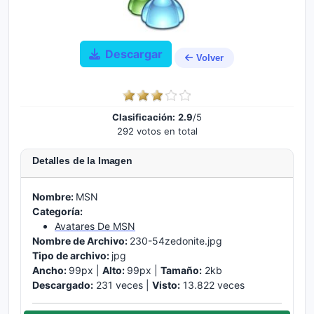
Descargar
Volver
Clasificación:
2.9
/5
292 votos en total
Detalles de la Imagen
Nombre:
MSN
Categoría:
Avatares De MSN
Nombre de Archivo:
230-54zedonite.jpg
Tipo de archivo:
jpg
Ancho:
99px |
Alto:
99px |
Tamaño:
2kb
Descargado:
231 veces |
Visto:
13.822 veces