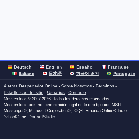
Deutsch
English
Español
Française
Italiano
日本語
한국어 버전
Português
Alarma Despertador Online
Sobre Nosotros
Términos
-
-
-
Estadísticas del sitio
Usuarios
Contacto
-
-
MessenTools© 2007-2026. Todos los derechos reservados.
MessenTools.com no tiene relación legal ni de otro tipo con MSN
Messenger®, Microsoft Corporation®, ICQ®, America Online® Inc o
DannetStudio
Yahoo!® Inc.