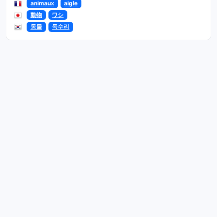
animaux
aigle
動物
ワシ
동물
독수리