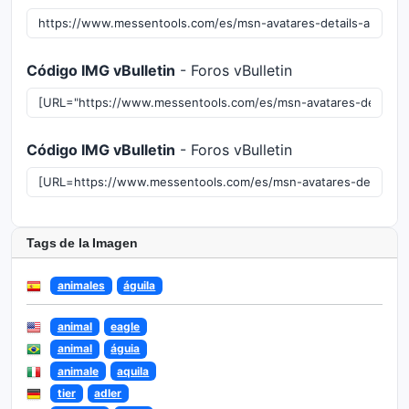
Código IMG vBulletin
- Foros vBulletin
Código IMG vBulletin
- Foros vBulletin
Tags de la Imagen
animales
águila
animal
eagle
animal
águia
animale
aquila
tier
adler