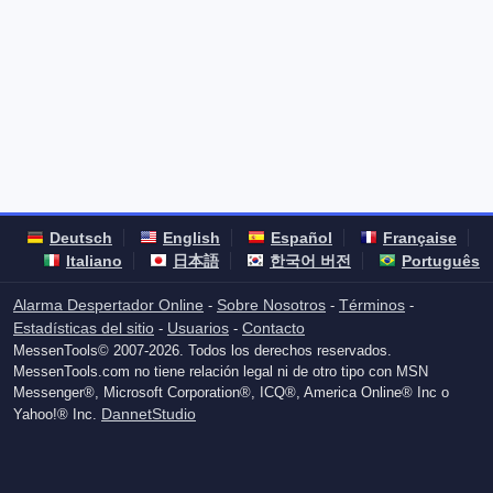
Deutsch
English
Español
Française
Italiano
日本語
한국어 버전
Português
Alarma Despertador Online
Sobre Nosotros
Términos
-
-
-
Estadísticas del sitio
Usuarios
Contacto
-
-
MessenTools© 2007-2026. Todos los derechos reservados.
MessenTools.com no tiene relación legal ni de otro tipo con MSN
Messenger®, Microsoft Corporation®, ICQ®, America Online® Inc o
DannetStudio
Yahoo!® Inc.