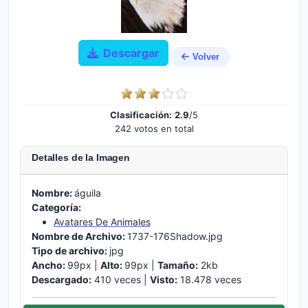
Descargar
Volver
Clasificación:
2.9
/5
242 votos en total
Detalles de la Imagen
Nombre:
águila
Categoría:
Avatares De Animales
Nombre de Archivo:
1737-176Shadow.jpg
Tipo de archivo:
jpg
Ancho:
99px |
Alto:
99px |
Tamaño:
2kb
Descargado:
410 veces |
Visto:
18.478 veces