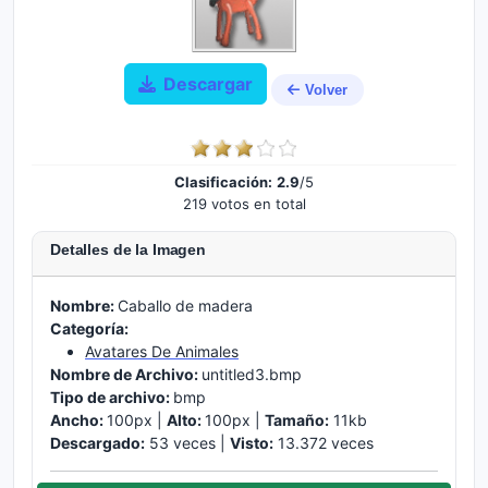
Descargar
Volver
Clasificación:
2.9
/5
219 votos en total
Detalles de la Imagen
Nombre:
Caballo de madera
Categoría:
Avatares De Animales
Nombre de Archivo:
untitled3.bmp
Tipo de archivo:
bmp
Ancho:
100px |
Alto:
100px |
Tamaño:
11kb
Descargado:
53 veces |
Visto:
13.372 veces