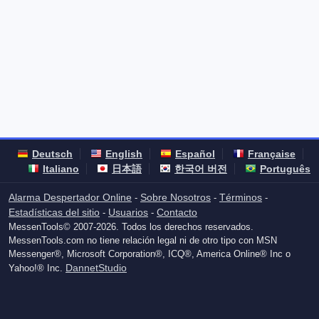
Deutsch
English
Español
Française
Italiano
日本語
한국어 버전
Português
Alarma Despertador Online
Sobre Nosotros
Términos
-
-
-
Estadísticas del sitio
Usuarios
Contacto
-
-
MessenTools© 2007-2026. Todos los derechos reservados.
MessenTools.com no tiene relación legal ni de otro tipo con MSN
Messenger®, Microsoft Corporation®, ICQ®, America Online® Inc o
DannetStudio
Yahoo!® Inc.