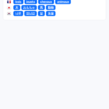
bois
jouets
chevaux
animaux
木
おもちゃ
馬
動物
나무
장난감
말
동물