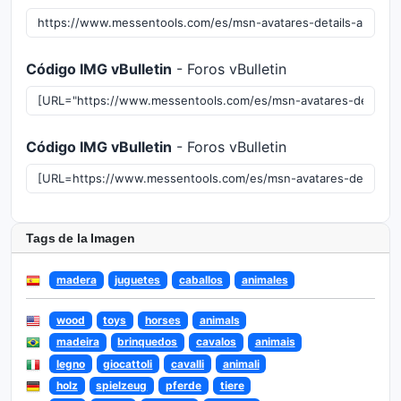
Código IMG vBulletin
- Foros vBulletin
Código IMG vBulletin
- Foros vBulletin
Tags de la Imagen
madera
juguetes
caballos
animales
wood
toys
horses
animals
madeira
brinquedos
cavalos
animais
legno
giocattoli
cavalli
animali
holz
spielzeug
pferde
tiere