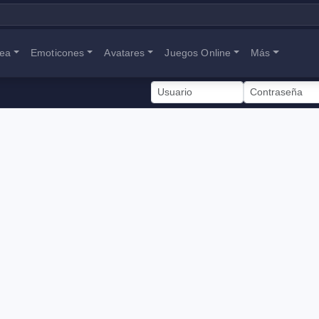
nea
Emoticones
Avatares
Juegos Online
Más