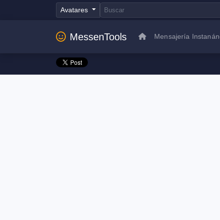
Avatares
MessenTools
Mensajería Instaná