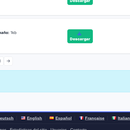
Descargar
maño:
1kb
Descargar
8
eutsch
English
Español
Française
Italia
nos
Estadísticas del sitio
Usuarios
Contacto
-
-
-