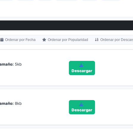
Ordenar por Fecha
Ordenar por Popularidad
Ordenar por Descar
amaño:
5kb
Descargar
amaño:
8kb
Descargar