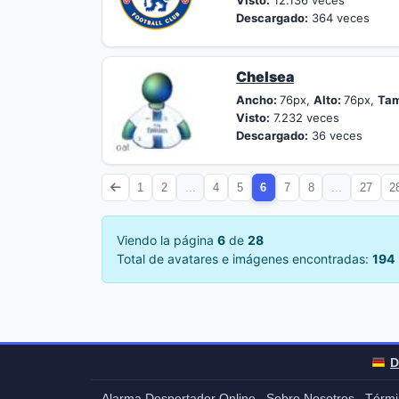
Visto:
12.136 veces
Descargado:
364 veces
Chelsea
Ancho:
76px,
Alto:
76px,
Ta
Visto:
7.232 veces
Descargado:
36 veces
1
2
...
4
5
6
7
8
...
27
2
Viendo la página
6
de
28
Total de avatares e imágenes encontradas:
194
D
Alarma Despertador Online
Sobre Nosotros
Térmi
-
-