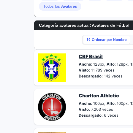
Todos los
Avatares
Categoría avatares actual: Avatares de Fútbol
Ordenar por Nombre
CBF Brasil
Ancho:
128px,
Alto:
128px,
T
Visto:
11.789 veces
Descargado:
142 veces
Charlton Athletic
Ancho:
100px,
Alto:
100px,
T
Visto:
7.203 veces
Descargado:
6 veces