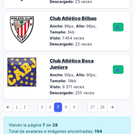
Descargado:
23 veces
Club Atlético Bilbao
Ancho:
96px,
Alto:
96px,
Tamaño:
5kb
Visto:
7.454 veces
Descargado:
22 veces
Club Atlético Boca
Juniors
Ancho:
90px,
Alto:
90px,
Tamaño:
19kb
Visto:
9.371 veces
Descargado:
255 veces
1
2
...
5
6
7
8
9
...
27
28
Viendo la página
7
de
28
Total de avatares e imágenes encontradas:
194