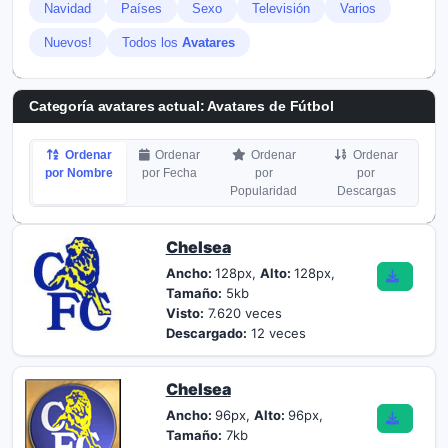
Navidad
Países
Sexo
Televisión
Varios
Nuevos!
Todos los
Avatares
Categoría avatares actual: Avatares de Fútbol
Ordenar
Ordenar
Ordenar
Ordenar
por Nombre
por Fecha
por
por
Popularidad
Descargas
Chelsea
Ancho:
128px,
Alto:
128px,
Tamaño:
5kb
Visto:
7.620 veces
Descargado:
12 veces
Chelsea
Ancho:
96px,
Alto:
96px,
Tamaño:
7kb