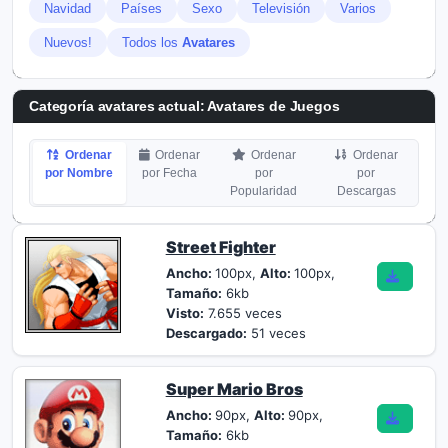
Navidad
Países
Sexo
Televisión
Varios
Nuevos!
Todos los
Avatares
Categoría avatares actual: Avatares de Juegos
Ordenar
Ordenar
Ordenar
Ordenar
por Nombre
por Fecha
por
por
Popularidad
Descargas
Street Fighter
Ancho:
100px,
Alto:
100px,
Tamaño:
6kb
Visto:
7.655 veces
Descargado:
51 veces
Super Mario Bros
Ancho:
90px,
Alto:
90px,
Tamaño:
6kb