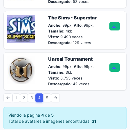
Descargado:
53 veces
The Sims - Superstar
Ancho:
99px,
Alto:
99px,
Tamaño:
4kb
Visto:
9.490 veces
Descargado:
129 veces
Unreal Tournament
Ancho:
99px,
Alto:
99px,
Tamaño:
3kb
Visto:
8.753 veces
Descargado:
42 veces
1
2
3
4
5
Viendo la página
4
de
5
Total de avatares e imágenes encontradas:
31