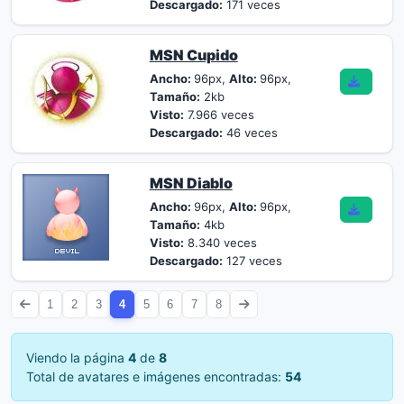
Descargado:
171 veces
MSN Cupido
Ancho:
96px,
Alto:
96px,
Tamaño:
2kb
Visto:
7.966 veces
Descargado:
46 veces
MSN Diablo
Ancho:
96px,
Alto:
96px,
Tamaño:
4kb
Visto:
8.340 veces
Descargado:
127 veces
1
2
3
4
5
6
7
8
Viendo la página
4
de
8
Total de avatares e imágenes encontradas:
54