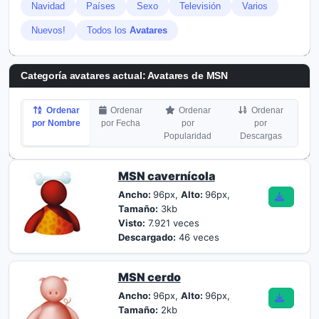
Navidad
Países
Sexo
Televisión
Varios
Nuevos!
Todos los
Avatares
Categoría avatares actual: Avatares de MSN
Ordenar
Ordenar
Ordenar
Ordenar
por Nombre
por Fecha
por
por
Popularidad
Descargas
MSN cavernícola
Ancho:
96px,
Alto:
96px,
Tamaño:
3kb
Visto:
7.921 veces
Descargado:
46 veces
MSN cerdo
Ancho:
96px,
Alto:
96px,
Tamaño:
2kb