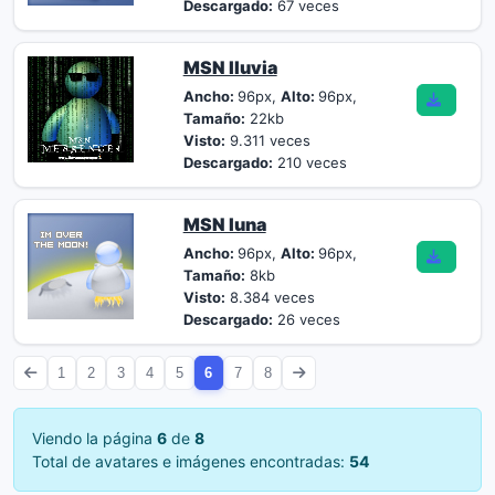
Descargado:
67 veces
MSN lluvia
Ancho:
96px,
Alto:
96px,
Tamaño:
22kb
Visto:
9.311 veces
Descargado:
210 veces
MSN luna
Ancho:
96px,
Alto:
96px,
Tamaño:
8kb
Visto:
8.384 veces
Descargado:
26 veces
1
2
3
4
5
6
7
8
Viendo la página
6
de
8
Total de avatares e imágenes encontradas:
54