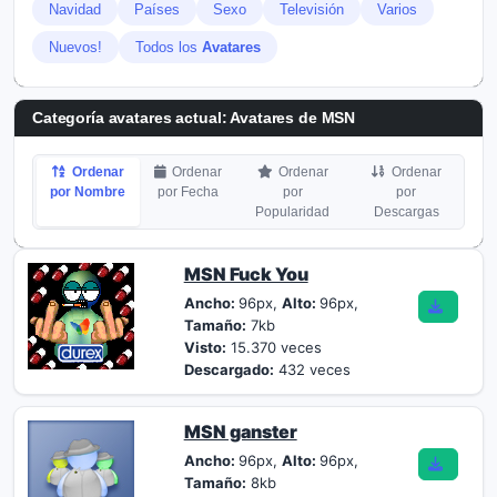
Navidad
Países
Sexo
Televisión
Varios
Nuevos!
Todos los
Avatares
Categoría avatares actual: Avatares de MSN
Ordenar
Ordenar
Ordenar
Ordenar
por Nombre
por Fecha
por
por
Popularidad
Descargas
MSN Fuck You
Ancho:
96px,
Alto:
96px,
Tamaño:
7kb
Visto:
15.370 veces
Descargado:
432 veces
MSN ganster
Ancho:
96px,
Alto:
96px,
Tamaño:
8kb