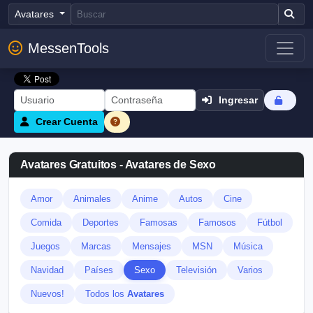
Avatares
MessenTools
Ingresar
Crear Cuenta
Avatares Gratuitos - Avatares de Sexo
Amor
Animales
Anime
Autos
Cine
Comida
Deportes
Famosas
Famosos
Fútbol
Juegos
Marcas
Mensajes
MSN
Música
Navidad
Países
Sexo
Televisión
Varios
Nuevos!
Todos los
Avatares