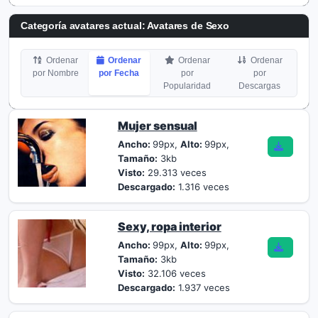
Categoría avatares actual: Avatares de Sexo
Ordenar
Ordenar
Ordenar
Ordenar
por Nombre
por Fecha
por
por
Popularidad
Descargas
Mujer sensual
Ancho:
99px,
Alto:
99px,
Tamaño:
3kb
Visto:
29.313 veces
Descargado:
1.316 veces
Sexy, ropa interior
Ancho:
99px,
Alto:
99px,
Tamaño:
3kb
Visto:
32.106 veces
Descargado:
1.937 veces