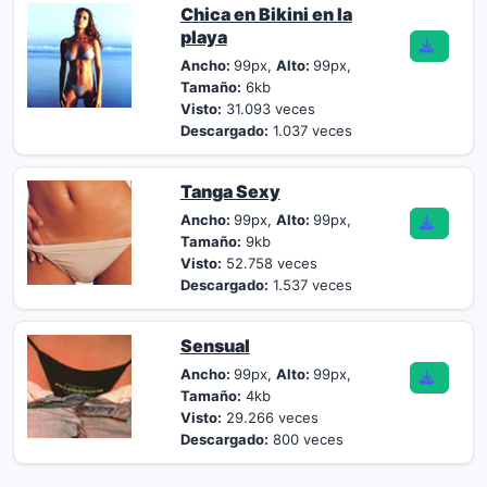
Chica en Bikini en la
playa
Ancho:
99px,
Alto:
99px,
Tamaño:
6kb
Visto:
31.093 veces
Descargado:
1.037 veces
Tanga Sexy
Ancho:
99px,
Alto:
99px,
Tamaño:
9kb
Visto:
52.758 veces
Descargado:
1.537 veces
Sensual
Ancho:
99px,
Alto:
99px,
Tamaño:
4kb
Visto:
29.266 veces
Descargado:
800 veces