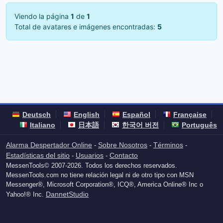
Viendo la página
1
de
1
Total de avatares e imágenes encontradas:
5
Deutsch
English
Español
Française
Italiano
日本語
한국어 버전
Português
Alarma Despertador Online
Sobre Nosotros
Términos
-
-
-
Estadísticas del sitio
Usuarios
Contacto
-
-
MessenTools© 2007-2026. Todos los derechos reservados.
MessenTools.com no tiene relación legal ni de otro tipo con MSN
Messenger®, Microsoft Corporation®, ICQ®, America Online® Inc o
DannetStudio
Yahoo!® Inc.