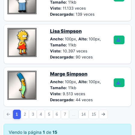
Tamaño:
11kb
Visto:
11.133 veces
Descargado:
139 veces
Lisa Simpson
Ancho:
100px,
Alto:
100px,
Tamaño:
11kb
Visto:
10.397 veces
Descargado:
90 veces
Marge Simpson
Ancho:
100px,
Alto:
100px,
Tamaño:
11kb
Visto:
9.513 veces
Descargado:
44 veces
1
2
3
4
5
6
7
...
14
15
Viendo la página
1
de
15