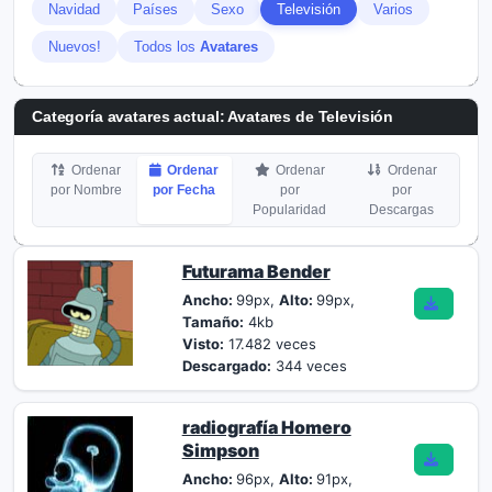
Navidad
Países
Sexo
Televisión
Varios
Nuevos!
Todos los
Avatares
Categoría avatares actual: Avatares de Televisión
Ordenar
Ordenar
Ordenar
Ordenar
por Nombre
por Fecha
por
por
Popularidad
Descargas
Futurama Bender
Ancho:
99px,
Alto:
99px,
Tamaño:
4kb
Visto:
17.482 veces
Descargado:
344 veces
radiografía Homero
Simpson
Ancho:
96px,
Alto:
91px,