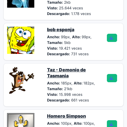
Tamaño:
2kb
Visto:
25.644 veces
Descargado:
1.178 veces
bob esponja
Ancho:
99px,
Alto:
99px,
Tamaño:
5kb
Visto:
19.421 veces
Descargado:
731 veces
Taz - Demonio de
Tasmania
Ancho:
185px,
Alto:
182px,
Tamaño:
21kb
Visto:
15.998 veces
Descargado:
661 veces
Homero Simpson
Ancho:
100px,
Alto:
100px,