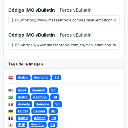
Código IMG vBulletin
- Foros vBulletin
Código IMG vBulletin
- Foros vBulletin
Tags de la Imagen
diablo
demonio
3d
devil
daemon
3d
diabo
daemon
3d
diavolo
demone
3d
teufel
dämon
3d
diable
démon
3d
悪魔
デーモン
3D