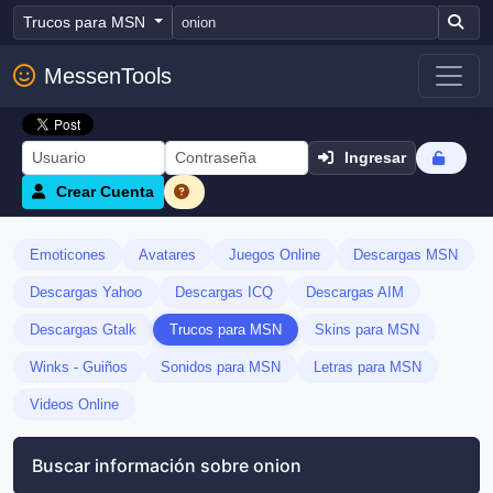
Trucos para MSN
MessenTools
Ingresar
Crear Cuenta
Emoticones
Avatares
Juegos Online
Descargas MSN
Descargas Yahoo
Descargas ICQ
Descargas AIM
Descargas Gtalk
Trucos para MSN
Skins para MSN
Winks - Guiños
Sonidos para MSN
Letras para MSN
Videos Online
Buscar información sobre onion