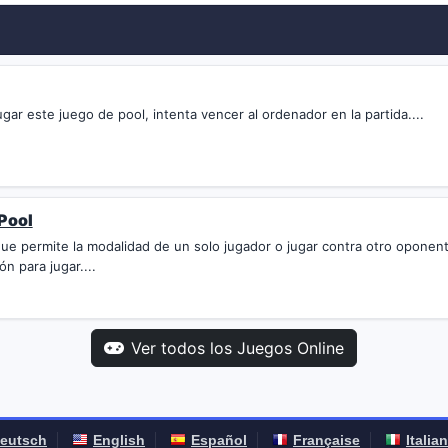
jugar este juego de pool, intenta vencer al ordenador en la partida....
 Pool
que permite la modalidad de un solo jugador o jugar contra otro oponen
ón para jugar....
Ver todos los Juegos Online
eutsch
English
Español
Française
Italia