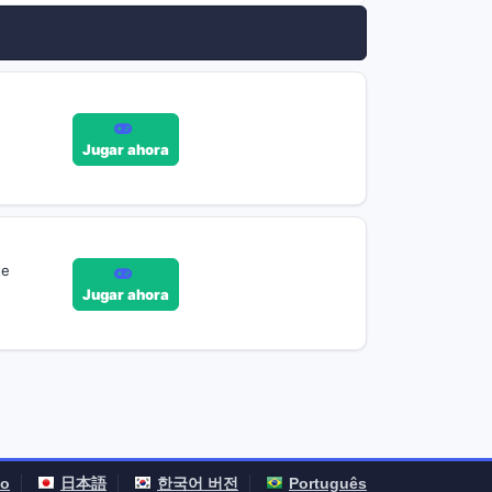
Jugar ahora
te
Jugar ahora
no
日本語
한국어 버전
Português