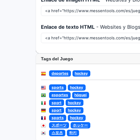
Enlace de texto HTML
- Websites y Blog
Tags del Juego
deportes
hockey
sports
hockey
esportes
hóquei
sport
hockey
sport
hockey
sports
hockey
スポーツ
ホッケー
스포츠
하키