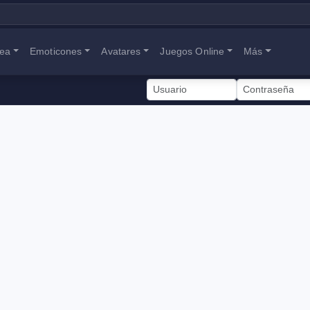
nea
Emoticones
Avatares
Juegos Online
Más