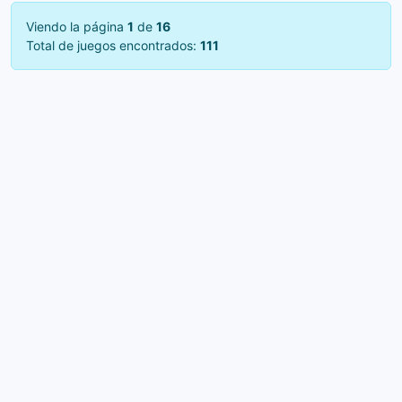
Viendo la página
1
de
16
Total de juegos encontrados:
111