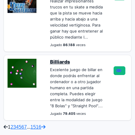
realizar impresionantes
trucos en tu skate a medida
que la pista se mueve hacia
arriba y hacia abajo a una
velocidad vertiginosa. Para
ganar hay que entretener al
público mediante l...
Jugado
86.188
veces
Billiards
Excelente juego de billar en
donde podrás enfrentar al
ordenador o a otro jugador
humano en una partida
completa. Puedes elegir
entre la modalidad de juego
"8 Bolas" y "Straight Pool"....
Jugado
79.405
veces
1
2
3
4
5
6
7
...
15
16