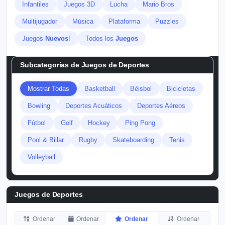
Infantiles
Juegos 3D
Lucha
Mario Bros
Multijugador
Música
Plataforma
Puzzles
Juegos
Nuevos
!
Todos los
Juegos
Subcategorías de
Juegos de Deportes
Mostrar Todas
Basketball
Béisbol
Bicicletas
Bowling
Deportes Acuáticos
Deportes Aéreos
Fútbol
Golf
Hockey
Ping Pong
Pool & Billar
Rugby
Skateboarding
Tenis
Volleyball
Juegos de Deportes
Ordenar
Ordenar
Ordenar
Ordenar