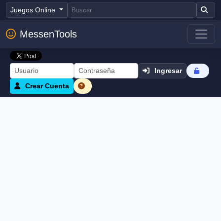
Juegos Online
MessenTools
Ingresar
Crear Cuenta