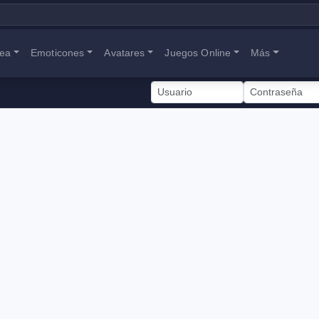
nea
Emoticones
Avatares
Juegos Online
Más