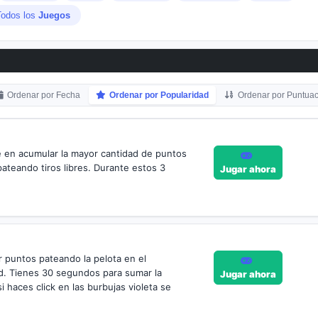
Todos los
Juegos
Ordenar por Fecha
Ordenar por Popularidad
Ordenar por Puntua
e en acumular la mayor cantidad de puntos
ateando tiros libres. Durante estos 3
Jugar ahora
 puntos pateando la pelota en el
ed. Tienes 30 segundos para sumar la
Jugar ahora
 haces click en las burbujas violeta se