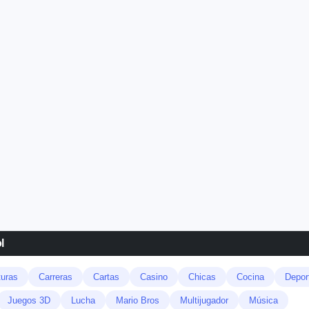
l
uras
Carreras
Cartas
Casino
Chicas
Cocina
Depor
Juegos 3D
Lucha
Mario Bros
Multijugador
Música