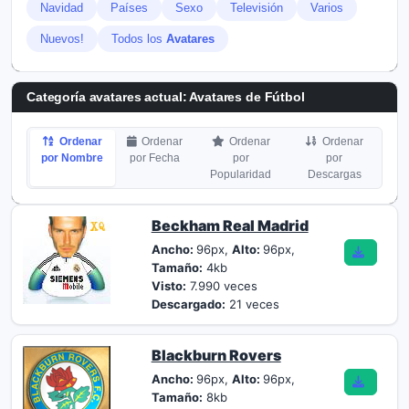
Navidad
Países
Sexo
Televisión
Varios
Nuevos!
Todos los
Avatares
Categoría avatares actual: Avatares de Fútbol
Ordenar
Ordenar
Ordenar
Ordenar
por Nombre
por Fecha
por
por
Popularidad
Descargas
Beckham Real Madrid
Ancho:
96px,
Alto:
96px,
Tamaño:
4kb
Visto:
7.990 veces
Descargado:
21 veces
Blackburn Rovers
Ancho:
96px,
Alto:
96px,
Tamaño:
8kb