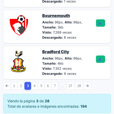
Descargado:
1 veces
Bournemouth
Ancho:
96px,
Alto:
96px,
Tamaño:
3kb
Visto:
7.269 veces
Descargado:
8 veces
Bradford City
Ancho:
96px,
Alto:
96px,
Tamaño:
4kb
Visto:
7.352 veces
Descargado:
9 veces
1
2
3
4
5
6
7
...
27
28
Viendo la página
3
de
28
Total de avatares e imágenes encontradas:
194