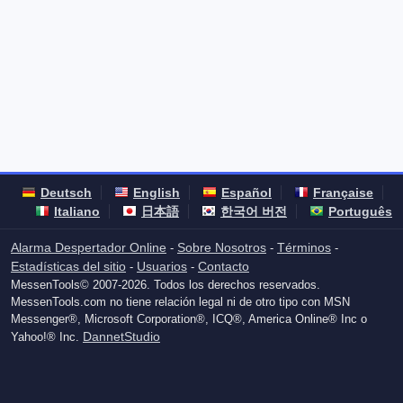
Deutsch
English
Español
Française
Italiano
日本語
한국어 버전
Português
Alarma Despertador Online
Sobre Nosotros
Términos
-
-
-
Estadísticas del sitio
Usuarios
Contacto
-
-
MessenTools© 2007-2026. Todos los derechos reservados.
MessenTools.com no tiene relación legal ni de otro tipo con MSN
Messenger®, Microsoft Corporation®, ICQ®, America Online® Inc o
DannetStudio
Yahoo!® Inc.