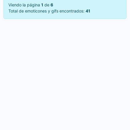
Viendo la página
1
de
6
Total de emoticones y gifs encontrados:
41