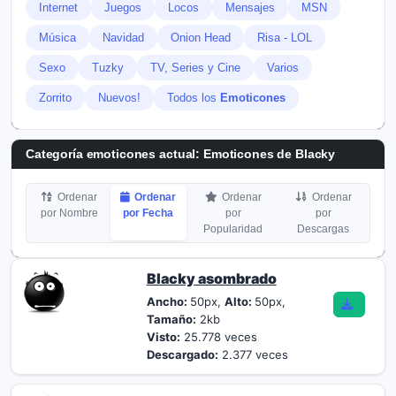
Internet
Juegos
Locos
Mensajes
MSN
Música
Navidad
Onion Head
Risa - LOL
Sexo
Tuzky
TV, Series y Cine
Varios
Zorrito
Nuevos!
Todos los
Emoticones
Categoría emoticones actual:
Emoticones de Blacky
Ordenar
Ordenar
Ordenar
Ordenar
por Nombre
por Fecha
por
por
Popularidad
Descargas
Blacky asombrado
Ancho:
50px,
Alto:
50px,
Tamaño:
2kb
Visto:
25.778 veces
Descargado:
2.377 veces