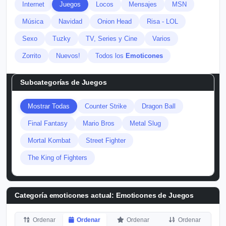
Internet
Juegos
Locos
Mensajes
MSN
Música
Navidad
Onion Head
Risa - LOL
Sexo
Tuzky
TV, Series y Cine
Varios
Zorrito
Nuevos!
Todos los
Emoticones
Subcategorías de
Juegos
Mostrar Todas
Counter Strike
Dragon Ball
Final Fantasy
Mario Bros
Metal Slug
Mortal Kombat
Street Fighter
The King of Fighters
Categoría emoticones actual:
Emoticones de Juegos
Ordenar
Ordenar
Ordenar
Ordenar