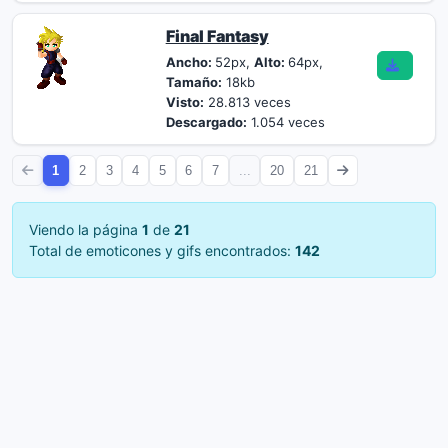
Final Fantasy
Ancho:
52px,
Alto:
64px,
Tamaño:
18kb
Visto:
28.813 veces
Descargado:
1.054 veces
1
2
3
4
5
6
7
...
20
21
Viendo la página
1
de
21
Total de emoticones y gifs encontrados:
142