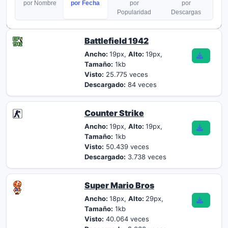
por Nombre
por Fecha
por
por
Popularidad
Descargas
Battlefield 1942
Ancho:
19px,
Alto:
19px,
Tamaño:
1kb
Visto:
25.775 veces
Descargado:
84 veces
Counter Strike
Ancho:
19px,
Alto:
19px,
Tamaño:
1kb
Visto:
50.439 veces
Descargado:
3.738 veces
Super Mario Bros
Ancho:
18px,
Alto:
29px,
Tamaño:
1kb
Visto:
40.064 veces