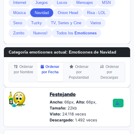
Internet
Juegos
Locos
Mensajes
MSN
Música
Navidad
Onion Head
Risa - LOL
Sexo
Tuzky
TV, Series y Cine
Varios
Zorrito
Nuevos!
Todos los
Emoticones
Categoría emoticones actual:
Emoticones de Navidad
Ordenar
Ordenar
Ordenar
Ordenar
por Nombre
por Fecha
por
por
Popularidad
Descargas
Festejando
Ancho:
66px,
Alto:
66px,
Tamaño:
22kb
Visto:
24.118 veces
Descargado:
1.492 veces