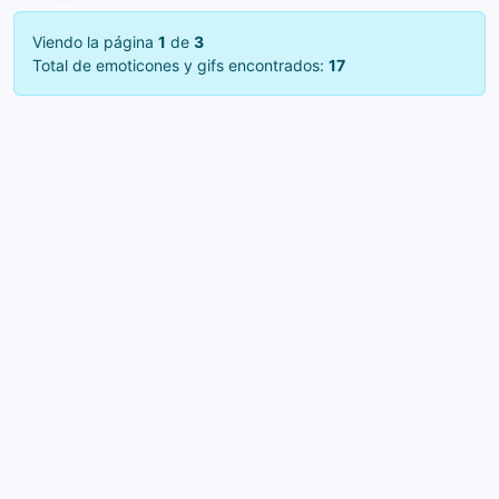
Viendo la página
1
de
3
Total de emoticones y gifs encontrados:
17