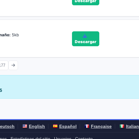
Descargar
maño:
5kb
Descargar
177
5
eutsch
English
Español
Française
Italia
nos
Estadísticas del sitio
Usuarios
Contacto
-
-
-