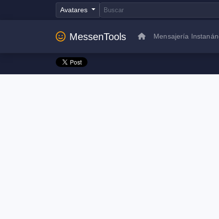
Avatares
MessenTools
Mensajería Instaná