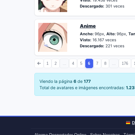
Visto:
19.438 veces
Descargado:
301 veces
Anime
Ancho:
96px,
Alto:
96px,
Ta
Visto:
16.167 veces
Descargado:
221 veces
1
2
...
4
5
6
7
8
...
176
Viendo la página
6
de
177
Total de avatares e imágenes encontradas:
1.23
D
Alarma Despertador Online
Sobre Nosotros
Térmi
-
-