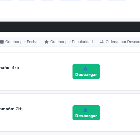
Ordenar por Fecha
Ordenar por Popularidad
Ordenar por Descar
maño:
4kb
Descargar
amaño:
7kb
Descargar