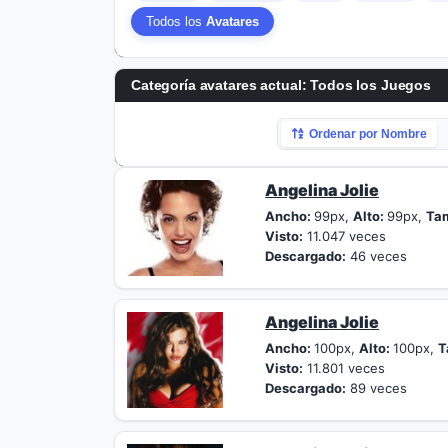
Todos los
Avatares
Categoría avatares actual: Todos los
Juegos
Ordenar por Nombre
Angelina Jolie
Ancho:
99px,
Alto:
99px,
Ta
Visto:
11.047 veces
Descargado:
46 veces
Angelina Jolie
Ancho:
100px,
Alto:
100px,
T
Visto:
11.801 veces
Descargado:
89 veces