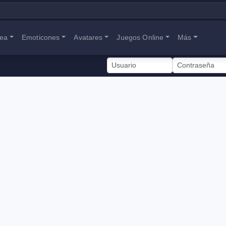
nea
Emoticones
Avatares
Juegos Online
Más